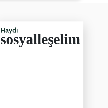
Haydi
sosyalleşelim