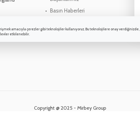
Basın Haberleri
işmek amacıyla çerezler gibi teknolojiler kullanıyoruz. Bu teknolojilere onay verdiğinizde, 
levler etkilenebilir.
Copyright @ 2025 - Mirbey Group
mıştır. Mirbey Group'un izni olmadan hiçbir logo veya hak sahibi olduğumuz bil
lanımından doğabilecek zararlardan Mirbey Group veya herhangi bir yöneticisi, 