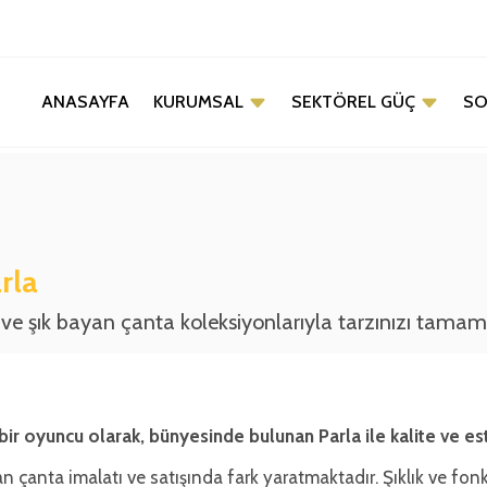
KURUMSAL
SEKTÖREL GÜÇ
ANASAYFA
SO
arla
i ve şık bayan çanta koleksiyonlarıyla tarzınızı tama
r oyuncu olarak, bünyesinde bulunan Parla ile kalite ve este
an çanta imalatı ve satışında fark yaratmaktadır. Şıklık ve fonk