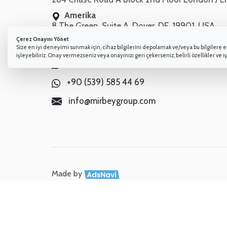
Amerika
8 The Green, Suite A, Dover, DE, 19901, USA
Çerez Onayını Yönet
+90 (224) 364 39 00
Size en iyi deneyimi sunmak için, cihaz bilgilerini depolamak ve/veya bu bilgilere er
işleyebiliriz. Onay vermezseniz veya onayınızı geri çekerseniz, belirli özellikler ve iş
+90 (554) 891 13 24
+90 (539) 585 44 69
info@mirbeygroup.com
Made by
Bu internet sitesi sadece bilgilendirme amacıyla hazırlan
Sitenin ve içeriğinin kul