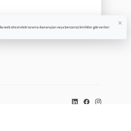
bu web sitesindeki tarama davranışları veya benzersiz kimlikler gibi verileri
gi üçüncü kişiler tarafından başka amaçlarla kullanılamaz.
çalışanı sorumlu değildir.